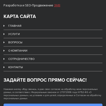
Разработка и SEO-Продвижение
ЗМВ
КАРТА САЙТА
ГЛАВНАЯ
УСЛУГИ
ВОПРОСЫ
О КОМПАНИИ
СОТРУДНИЧЕСТВО
КОНТАКТЫ
ЗАДАЙТЕ ВОПРОС ПРЯМО СЕЙЧАС!
Нажимая кнопку «Жду звонка», я даю свое согласие на обработку моих персональных
данных, в соответствии с Федеральным законом от 27.07.2006 года №152-ФЗ «О
персональных данных», на условиях и для целей, определенных в Согласии на обработку
персональных данных