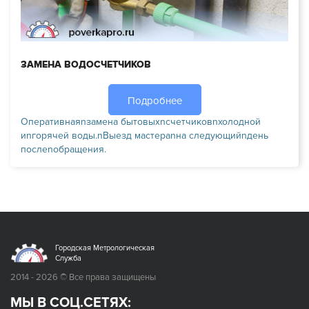
ЗАМЕНА ВОДОСЧЕТЧИКОВ
Подробнее
Оперативнаяnзамена бытовыхnсчетчиковnхолодной
иnгорячей воды.nВыезд мастераnна следующийnдень
послеnобращения.
Городская Метрологическая
Служба
2014 - 2026 © Все права защищены
МЫ В СОЦ.СЕТЯХ: